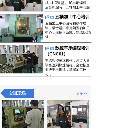
机，UG造型，UG自动编程，
后处理编写，五轴加工中心编
五轴加工中心培训
[课程]
五轴加工中心编程和操作培
训，瑞士进口米克朗五轴加工
中心，海德汉系统，
熟练UG五
轴
数控车床编程培训
[课程]
（CNC01）
熟练数控车床操作，通过大量
训练达到快速编程，全程按企
业级要求训练，掌握加工技
巧，
实训现场
更多
>>