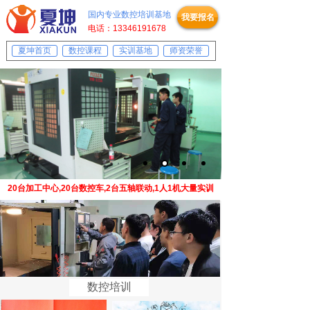
国内专业数控培训基地
我要报名
电话：13346191678
夏坤首页
数控课程
实训基地
师资荣誉
20台加工中心,20台数控车,2台五轴联动,1人1机大量实训
数控培训